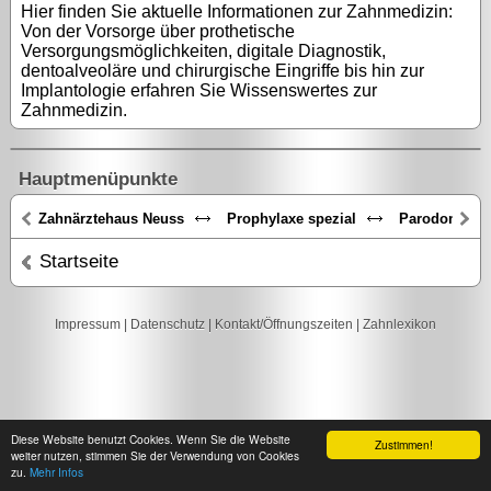
Hier finden Sie aktuelle Informationen zur Zahnmedizin:
Von der Vorsorge über prothetische
Versorgungsmöglichkeiten, digitale Diagnostik,
dentoalveoläre und chirurgische Eingriffe bis hin zur
Implantologie erfahren Sie Wissenswertes zur
Zahnmedizin.
Hauptmenüpunkte
Zahnärztehaus Neuss
Prophylaxe spezial
Parodontolog
Startseite
Impressum
|
Datenschutz
|
Kontakt/Öffnungszeiten
|
Zahnlexikon
Diese Website benutzt Cookies. Wenn Sie die Website
Zustimmen!
weiter nutzen, stimmen Sie der Verwendung von Cookies
zu.
Mehr Infos