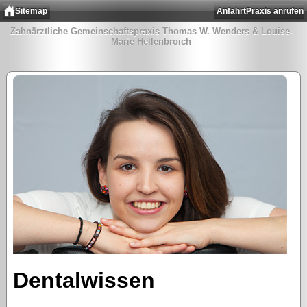
Sitemap
Anfahrt
Praxis anrufen
Zahnärztliche Gemeinschaftspraxis Thomas W. Wenders & Louise-
Marie Hellenbroich
Dentalwissen